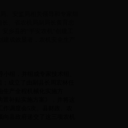
机化局、安监局相关领导和专家组
组长、省农机局副局长
黄育忠
安乡县的"平安农机"创建工
创建成效显著，农机安全生产
导小组，并组成专家技术组、
组；成立了由副县长周宏林任
油生产全程机械化实施方
机购置补贴实施方案》，并将这
工作调度会5次。县财政、农
镇向县政府递交了这三项农机