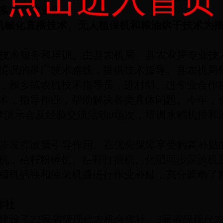
实农机化业务
机械化直播技术、无人植保机和粮油烘干技术为
技术服务和培训。由县农机局、县农业局专业技
情况的推广技术路线，提供技术指导。县农机局
，和乡镇农机技术指导员，进村组、进专业合作
术，指导作业，帮助解决各类具体问题。今年，
摩演示会及经验交流活动9场次，培训水稻机插和
步发挥政策引导作用。在优先保障享受购置补贴
机，秸杆粉碎机、
秸秆打捆机、化肥同步深施机
稻机插秧和油菜机播进行作业补贴，充分调动了
作社
建设了22家省级现代农机合作社、3家省级现代