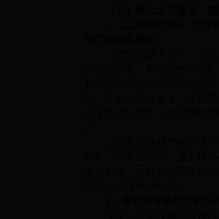
（二）突出工作重点，抓
1、以水稻机插秧、油菜
生产全程机械化
一是加强技术指导，强化
合农机农艺，制定适合示范区
职工分组分片对口联系各乡镇
头，开展点对点服务，传授技
技术培训班8期、开展现场观
人。
二是坚持扶持推动，进一
秧机、油菜直播机、无人植保
资金补贴。对核心示范区的水
先进农机技术的积极性。
2、着力培育现代农机合
今年，我县按照标准扶持