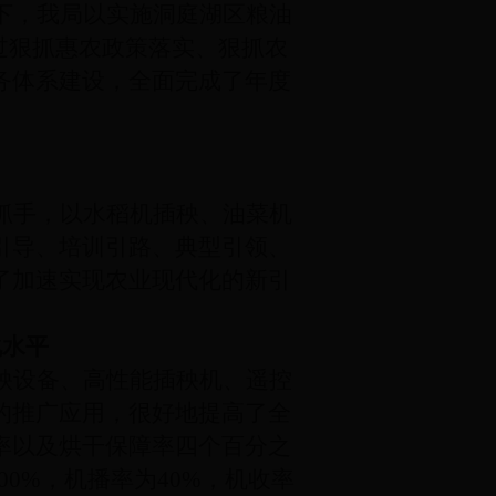
下，我局以实施洞庭湖区粮油
过狠抓惠农政策落实、狠抓农
务体系建设，全面完成了年度
抓手，以水稻机插秧、油菜机
引导、培训引路、典型引领、
了加速实现农业现代化的新引
化水平
秧设备、高性能插秧机、遥控
的推广应用，很好地提高了全
率以及烘干保障率四个百分之
0%，机播率为40%，机收率