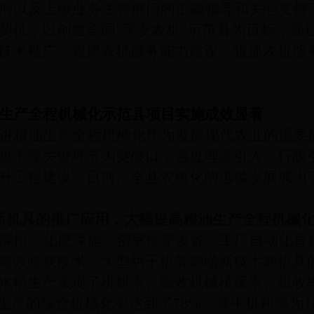
府以及上级业务主管部门的正确领导和关心支持
契机，以创建全国"平安农机"示范县为目标，通
技术推广、狠抓农机服务能力建设、狠抓农机服
生产全程机械化示范县项目实施成效显著
进粮油生产全程机械化作为发展现代农业的重要
烘干等关键环节为突破口，通过理念引入、行政
升工程建设。目前，全县农机化的迅猛发展成为
新机具的推广应用，大幅提高粮油生产全程机械
深松、化肥深施、密室催芽设备、工厂自动化育
高效收获技术、大型烘干机等高端新技术新机具
水稻生产实现了机耕率、高效机械植保率、机收
生产的综合机械化率达到了78%，其中机耕率为10