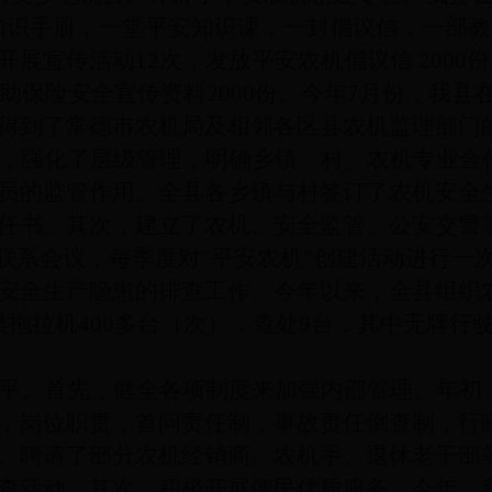
知识手册，一堂平安知识课，一封倡议信，一部教
展宣传活动12次，发放平安农机倡议信 2000份
互助保险安全宣传资料2000份。今年7月份，我
得到了常德市农机局及相邻各区县农机监理部门
，强化了层级管理，明确乡镇、村、农机专业合
员的监管作用。全县各乡镇与村签订了农机安全
任书。其次，建立
了农机、安全监管、公安交警
作联系会议，每季度对"平安农机"创建活动进行一
安全生产隐患的排查工作。今年以来，全县组织
拖拉机400多台（次），查处9台，其中无牌行
平。首先，健全各项制度来加强内部管理。年初
，岗位职责，首问责任制，事故责任倒查制，行
。聘请了部分农机经销商、农机手、退休老干部
查活动。其次，积极开展便民优质服务。今年，我