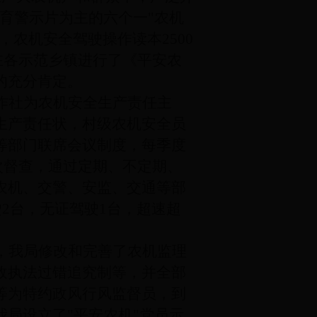
育警示片为主的六个一"农机
，农机安全驾驶操作读本2500
县在各示范乡镇进行了《平安农
的充分肯定。
作社为农机安全生产责任主
生产责任状，村级农机安全员
等部门联席会议制度，每季度
次督查，通过定期、不定期、
农机、交警、安监、交通等部
驶2台，无证驾驶1台，超速超
，我局修改和完善了农机监理
政执法过错追究制等，并全部
等为特约政风行风监督员，到
局设立了"平安农机"党员示