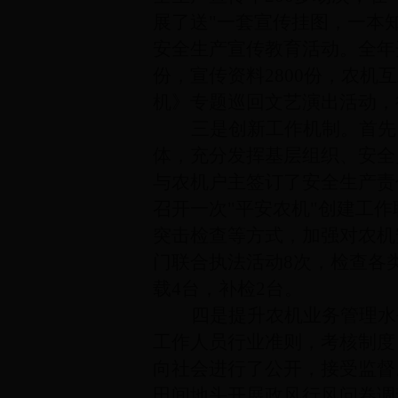
展了送"一套宣传挂图，一本
安全生产宣传教育活动。全年开
份，宣传资料2800份，农机
机》专题巡回文艺演出活动，
三是创新工作机制。
首先
体，充分发挥基层组织、安全
与农机户主签订了安全生产责
召开一次"平安农机"创建工
突击检查等方式，加强对农机
门联合执法活动8次，检查各类
载4台，补检2台。
四是提升农机业务管理水
工作人员行业准则，考核制度
向社会进行了公开，接受监督
田间地头开展政风行风问卷调