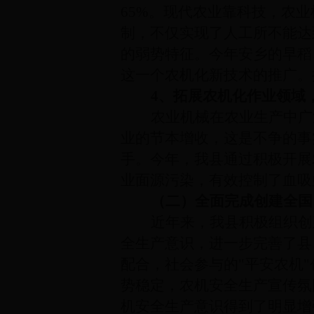
65%。
现代农业靠科技，农业
制，不仅实现了人工所不能达
的弱势特征。今年安乡的早稻
这一个农机化新技术的推广。
4、拓展农机化作业领域
农业机械在农业生产中广
业的节本增收，这是不争的事
手。今年，我县通过
积极开展
业面源污染，有效控制了血吸
（二）全面完成创建全国
近年来，我县积极组织创
全生产意识，进一步完善了县
配合，社会参与的"平安农机
势稳定，农机安全生产宣传氛
机安全生产意识得到了明显增强