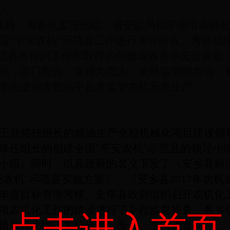
心。
由省农机局、省农机监理总站、省安监局和常德市农
国"平安农机"示范县工作进行考评验收。考评组
示范县所作的工作和取得的创建成效表示充分肯定：
视；部门配合，支持力度大；农机监管能力强；
率先使用大数据平台来监管农机安全生产。
王兆铭任组长的粮油生产全程机械化项目建设领
峰任组长的创建全国"平安农机"示范县的领导小
小组。同时，以县政府的名义下发了《安乡县粮
安农机"示范县实施方案》、《安乡县2017年农
年度目标管理考核。全年县政府组织召开农机化
项农机化工作的建设进行了全程监督检查。各乡
点击进入首页
镇领导小组，实行专班、专人、专项负责。