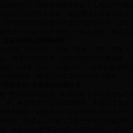
机械的动力、精确度和速度突破了人畜力所不能
到的现代农艺技术要求，而且增强了抵御自然灾
、中稻能战胜特殊的灾害性天气喜获丰收，这要
据统计，全县已烘干早稻、中稻25万吨，挽回直接
，促进农村生态环境好转
泛运用，可以节种、节水、节肥、节药、节省人
实。随着科技的发展，农机功能还在不断拓展，
农机"三减量"行动、"以机代牛"、收割机加装秸
虫疫病源头，推进了全县农村生态环境建设。
"平安农机"示范县的指标任务
建"平安农机"示范县，积极消除了农机安全生产
、乡、村农机生产安全管理网络，全县上下形成
"创建新机制，切实提高了农机安全生产管理水平
围浓厚，全县人人知晓了农机安全生产的重要性
。全县已创建"平安农机"示范乡镇6个，示范村 