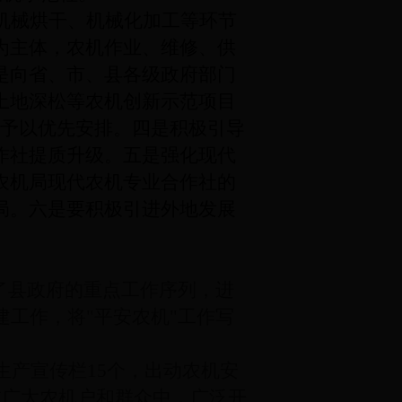
机械烘干、机械化加工等环节
为主体，农机作业、维修、供
是向省、市、县各级政府部门
土地深松等农机创新示范项目
上予以优先安排。四是积极引导
作社提质升级。五是强化现代
农机局现代农机专业合作社的
局。六是要积极引进外地发展
了县政府的重点工作序列，进
创建工作，将"平安农机"工作写
生产宣传栏15个，出动农机安
在广大农机户和群众中，广泛开