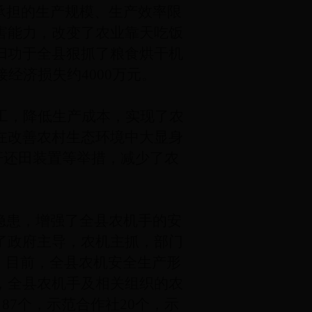
承担的生产规模、生产效率限
害能力，改变了农业靠天吃饭
归功于全县狠抓了粮食烘干机
经济损失约4000万元。
工，降低生产成本，实现了农
在改善农村生态环境中大显身
杆还田装置等举措，减少了农
隐患，增强了全县农机手的安
了政府主导，农机主抓，部门
。目前，全县农机安全生产形
，全县农机手及相关组织的农
87个，示范合作社20个，示