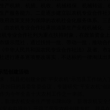
生产机耕、机插、机收、机械植保、机械转运、
生产服务能力。二是逐步建立以农机专业合作社
政府政策支持为保障的农机社会化服务体系。三
，由农机专业合作社承担油菜生产全程机械化、
将农机专业合作社列为重点扶持对象，在政策资金
市级示范社，通过扶持一批、带动一批，
推动合
《中华人民共和国农民专业合作社法》及省、市
社进行逐条逐项整改落实，不达标的一律淘汰出
示范创建活动
来，我县把创建全国"平安农机"示范县工作纳入
12月20日的县委常委会议，专题研究"平安农机"
，并作为今年全县十大农村工作之一来抓。
，新增农机安全生产警示牌80块，新增农机安全
在《安乡电视台》开辟了平安农机创建专栏。我县