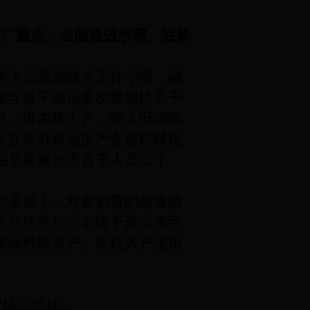
推广重点，全面推进水稻、油菜
术人员组成技术工作小组，融
领导班子成员多次带领机关干
社、进农机大户，深入田间地
全县举办粮油生产全程机械化
油菜直播技术骨干人员上千
的基础上，对新购置的高速插
及育秧播种设备
给予适当项目
粮油种植大户、农机大户使用
农机示范社。