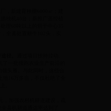
，新建育秧棚6000㎡；建
插秧机40台；
新推广遥控植
量处理
60
吨以上的烘干中心
35
，全县处置耕牛102头，实
好途径。
通过项目扶持拉动、
长了一批领跑农业生产前沿的
的领头雁。与此同时，这些合
土地16万多亩，不仅杜绝了全
以上。
万元，加强农村机耕道建设，疏
，使全县机耕道通达率达到了