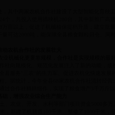
处，其中两家农机合作社建设了大型智能化育秧工厂
24
个，共投入使用插秧机
280
台，其中新推广高速
到8万亩以上，促进了机械植保提档升质；
建立批
干量可达2000吨，能保障全县粮食颗粒归仓
。同时
推动农机合作社的发展壮大
农业机械化更要靠规模，合作社是实现规模的最
作社向规模化、规范化发展注入了新的动能，成
全县
服务"三农"
的生
力军
、促进农机化快速发展
程。据统计，今年全县68家农机合作社流转经营
通过合作社精耕细作，实现了粮食增产3千万斤
基础，增强农业综合生产能力
土、农业、开发、水利等部门项目资金5000多
千米，
新建了机耕道100千米、整修了1000千米