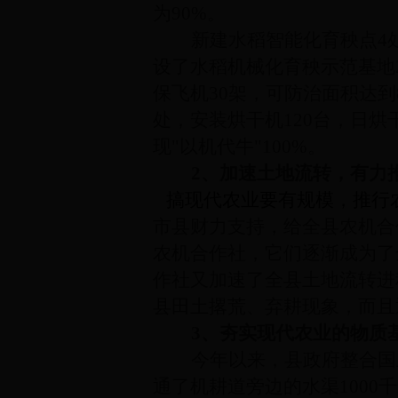
为90%。
新建水稻智能化育秧点
4
设了水稻机械化育秧示范基地
保飞机30架，可防治面积达
处，
安装烘干机120台，日烘
现"以机代牛"100%。
2、加速土地流转，有力
搞现代农业要有规模，推行
市县财力支持，给全县农机合
农机合作社，它们逐渐成为了
作社又加速了全县土地流转进
县田土撂荒、弃耕现象，而且
3、夯实现代农业的物质
今年以来，县政府整合国
通了机耕道旁边的水渠1000